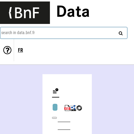
Data
search in data.bnf.fr
FR