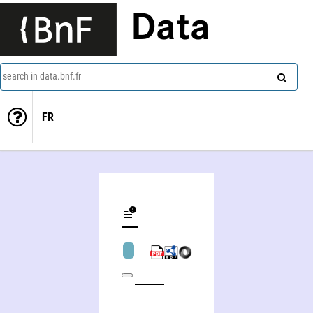
Data
search in data.bnf.fr
FR