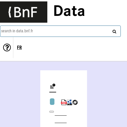
Data
search in data.bnf.fr
FR