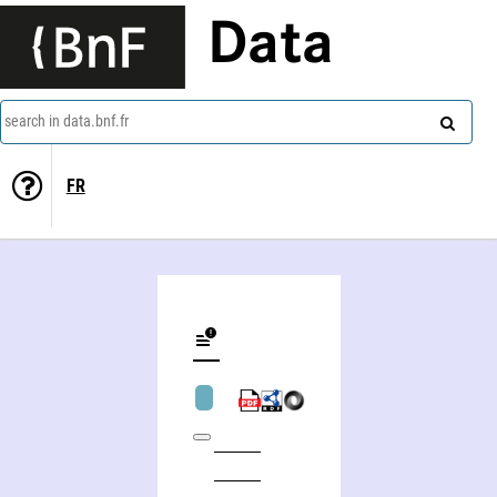
Data
search in data.bnf.fr
FR