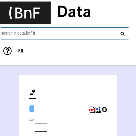
Data
search in data.bnf.fr
FR