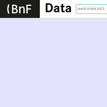
Data
search in data.bnf.fr