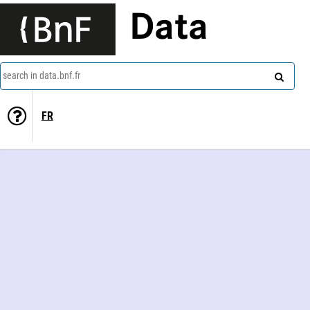
Data
search in data.bnf.fr
FR