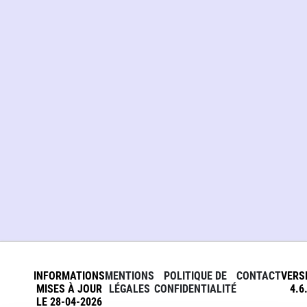
INFORMATIONS
MENTIONS
POLITIQUE DE
CONTACT
VERS
MISES À JOUR
LÉGALES
CONFIDENTIALITÉ
4.6
LE 28-04-2026