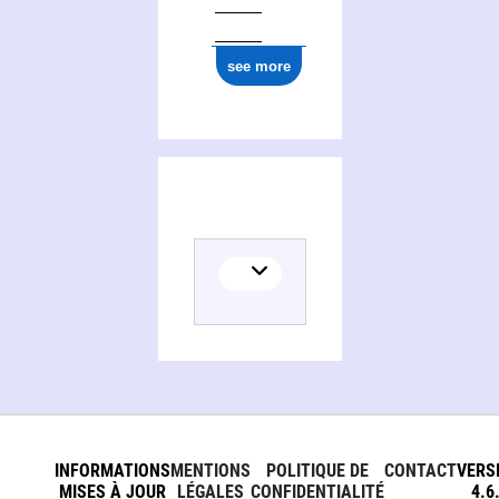
see more
INFORMATIONS
MENTIONS
POLITIQUE DE
CONTACT
VERS
MISES À JOUR
LÉGALES
CONFIDENTIALITÉ
4.6