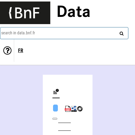
Data
search in data.bnf.fr
FR