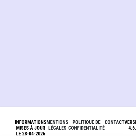
INFORMATIONS
MENTIONS
POLITIQUE DE
CONTACT
VERS
MISES À JOUR
LÉGALES
CONFIDENTIALITÉ
4.6
LE 28-04-2026