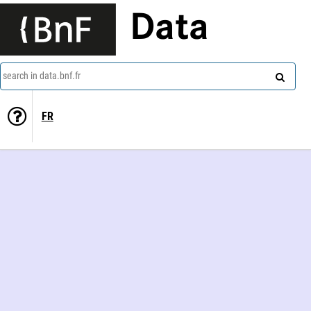
Data
search in data.bnf.fr
FR