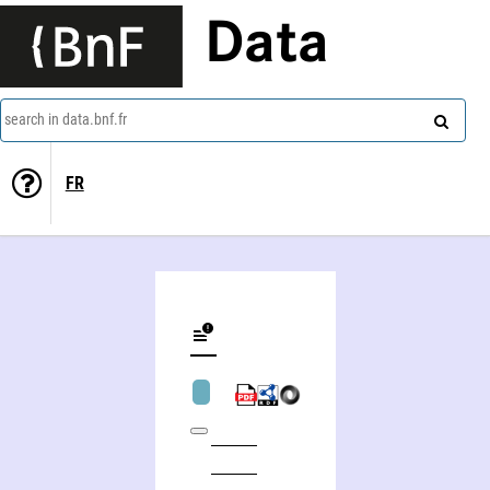
Data
search in data.bnf.fr
FR