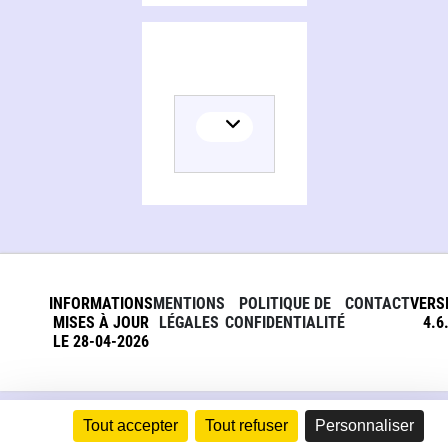
INFORMATIONS
MENTIONS
POLITIQUE DE
CONTACT
VERS
MISES À JOUR
LÉGALES
CONFIDENTIALITÉ
4.6
LE 28-04-2026
Tout accepter
Tout refuser
Personnaliser