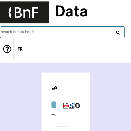
Data
search in data.bnf.fr
FR