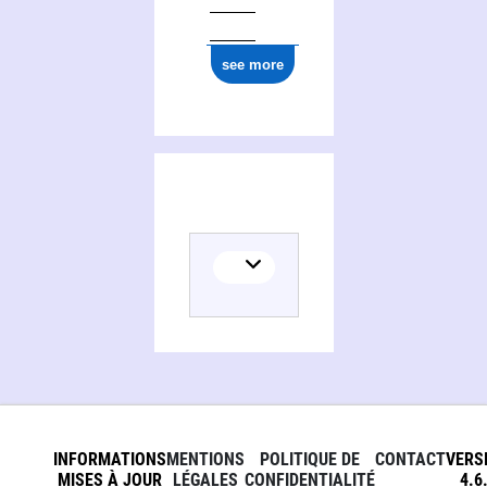
see more
INFORMATIONS
MENTIONS
POLITIQUE DE
CONTACT
VERS
MISES À JOUR
LÉGALES
CONFIDENTIALITÉ
4.6