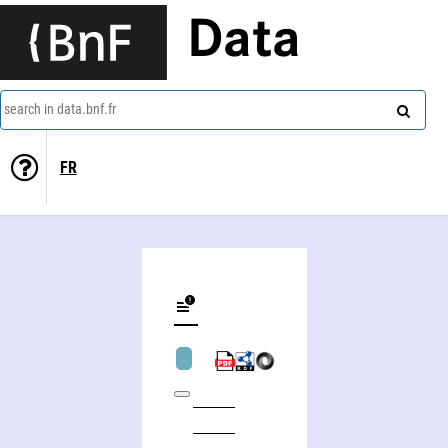
Data
search in data.bnf.fr
FR