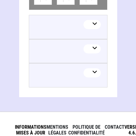
INFORMATIONS
MENTIONS
POLITIQUE DE
CONTACT
VERS
MISES À JOUR
LÉGALES
CONFIDENTIALITÉ
4.6