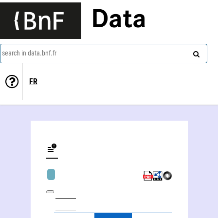
Data
search in data.bnf.fr
FR