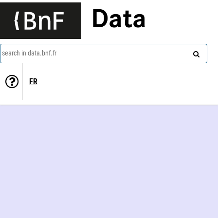
Data
search in data.bnf.fr
FR