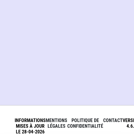
INFORMATIONS
MENTIONS
POLITIQUE DE
CONTACT
VERS
MISES À JOUR
LÉGALES
CONFIDENTIALITÉ
4.6
LE 28-04-2026