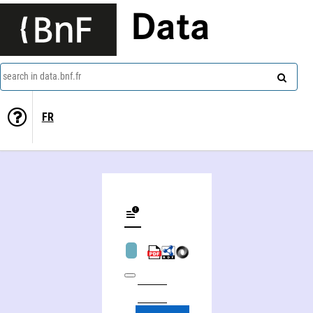
Data
search in data.bnf.fr
FR