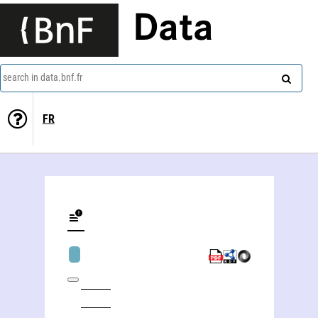
Data
search in data.bnf.fr
FR