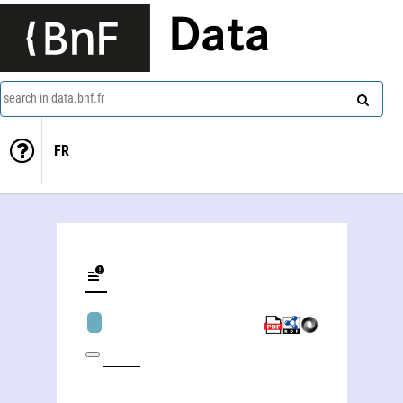
Data
search in data.bnf.fr
FR