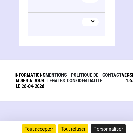
INFORMATIONS
MENTIONS
POLITIQUE DE
CONTACT
VERS
MISES À JOUR
LÉGALES
CONFIDENTIALITÉ
4.6
LE 28-04-2026
Tout accepter
Tout refuser
Personnaliser