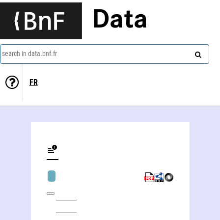
Data
search in data.bnf.fr
FR