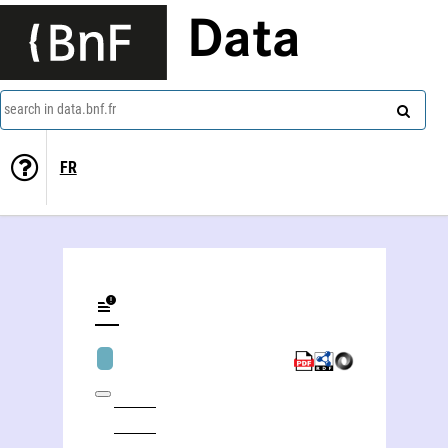
Data
search in data.bnf.fr
FR