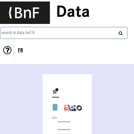
Data
search in data.bnf.fr
FR