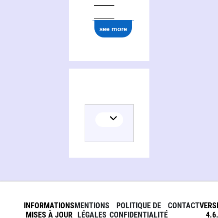
see more
INFORMATIONS
MENTIONS
POLITIQUE DE
CONTACT
VERS
MISES À JOUR
LÉGALES
CONFIDENTIALITÉ
4.6