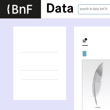
Data
search in data.bnf.fr