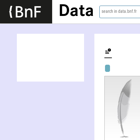
Data
search in data.bnf.fr