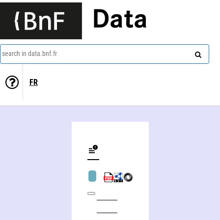
Data
search in data.bnf.fr
FR