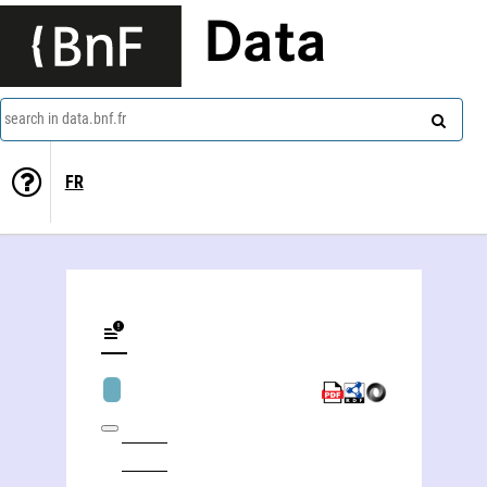
Data
search in data.bnf.fr
FR