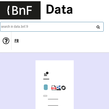
Data
search in data.bnf.fr
FR