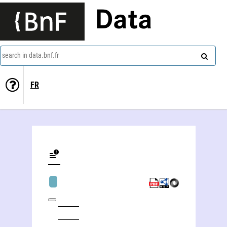
Data
search in data.bnf.fr
FR