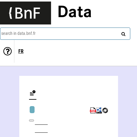
Data
search in data.bnf.fr
FR