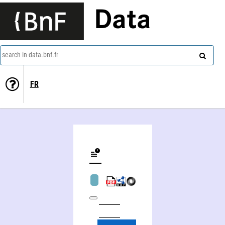
Data
search in data.bnf.fr
FR