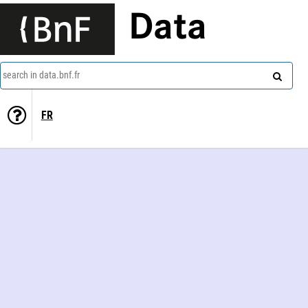
Data
search in data.bnf.fr
FR