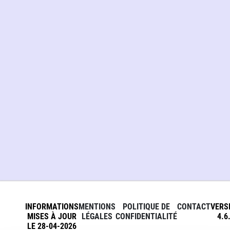
INFORMATIONS
MENTIONS
POLITIQUE DE
CONTACT
VERS
MISES À JOUR
LÉGALES
CONFIDENTIALITÉ
4.6
LE 28-04-2026