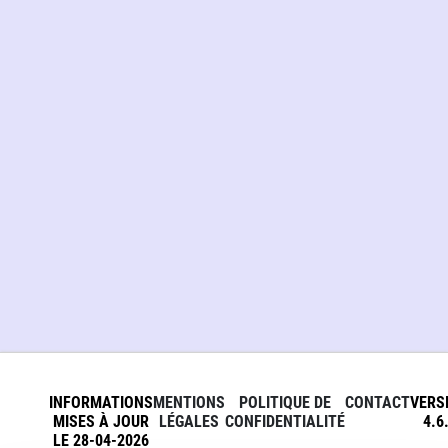
INFORMATIONS
MENTIONS
POLITIQUE DE
CONTACT
VERS
MISES À JOUR
LÉGALES
CONFIDENTIALITÉ
4.6
LE 28-04-2026