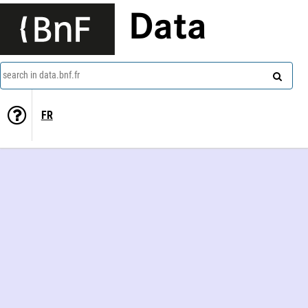
Data
search in data.bnf.fr
FR