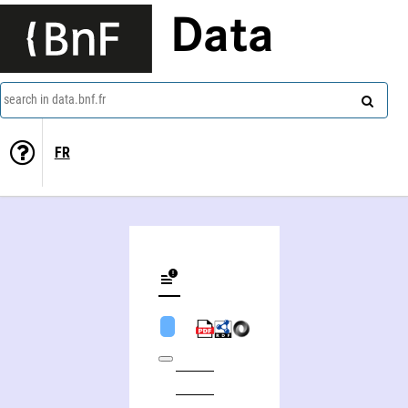
Data
search in data.bnf.fr
FR