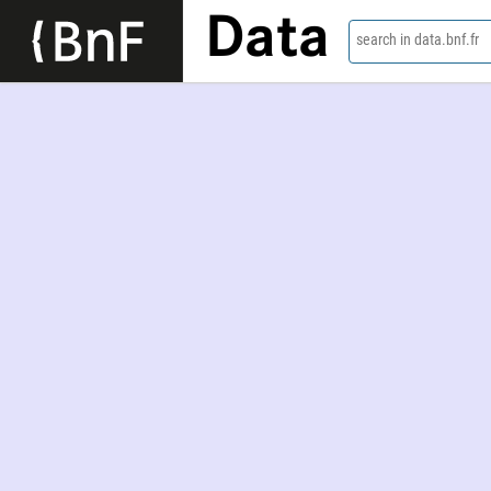
Data
search in data.bnf.fr