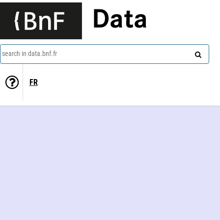
Data
search in data.bnf.fr
FR