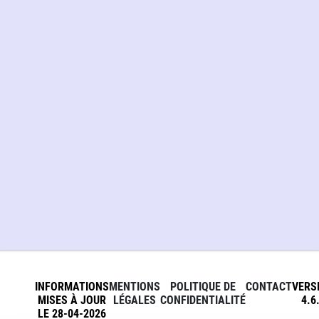
INFORMATIONS
MENTIONS
POLITIQUE DE
CONTACT
VERS
MISES À JOUR
LÉGALES
CONFIDENTIALITÉ
4.6
LE 28-04-2026