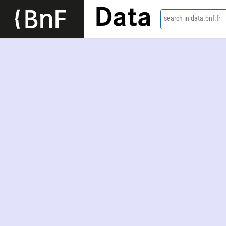
Data
search in data.bnf.fr