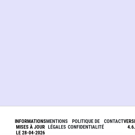
INFORMATIONS
MENTIONS
POLITIQUE DE
CONTACT
VERS
MISES À JOUR
LÉGALES
CONFIDENTIALITÉ
4.6
LE 28-04-2026