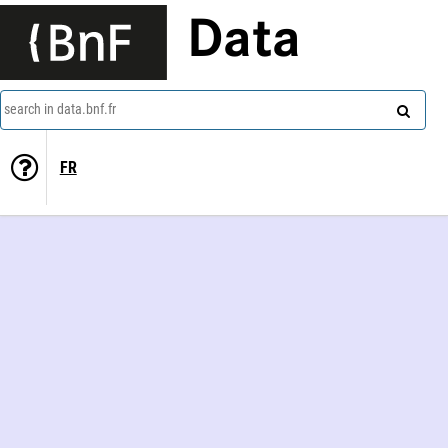
Data
search in data.bnf.fr
FR