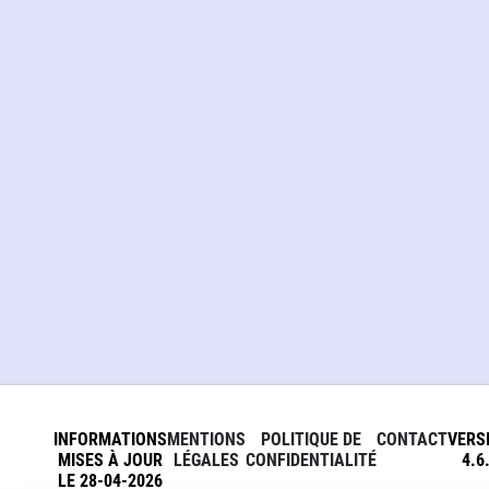
INFORMATIONS
MENTIONS
POLITIQUE DE
CONTACT
VERS
MISES À JOUR
LÉGALES
CONFIDENTIALITÉ
4.6
LE 28-04-2026