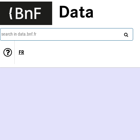
Data
search in data.bnf.fr
FR