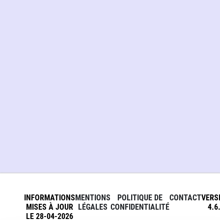
INFORMATIONS
MENTIONS
POLITIQUE DE
CONTACT
VERS
MISES À JOUR
LÉGALES
CONFIDENTIALITÉ
4.6
LE 28-04-2026