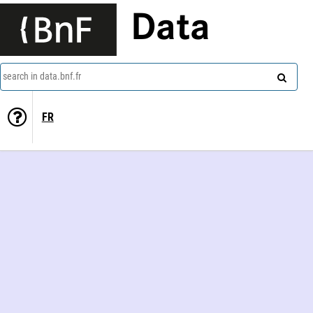
Data
search in data.bnf.fr
FR