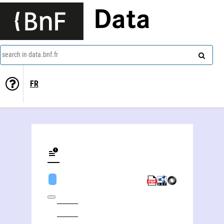
Data
search in data.bnf.fr
FR