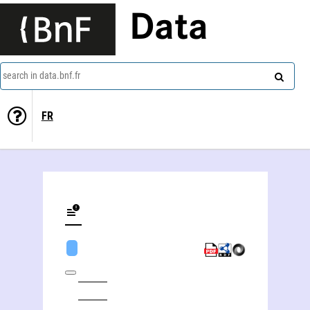
Data
search in data.bnf.fr
FR