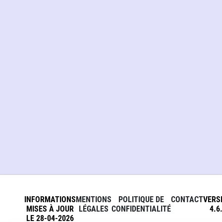
INFORMATIONS
MENTIONS
POLITIQUE DE
CONTACT
VERS
MISES À JOUR
LÉGALES
CONFIDENTIALITÉ
4.6
LE 28-04-2026