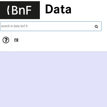
Data
search in data.bnf.fr
FR