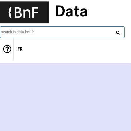
Data
search in data.bnf.fr
FR