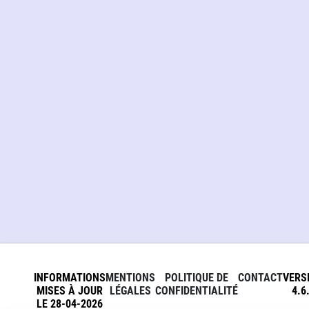
INFORMATIONS
MENTIONS
POLITIQUE DE
CONTACT
VERS
MISES À JOUR
LÉGALES
CONFIDENTIALITÉ
4.6
LE 28-04-2026