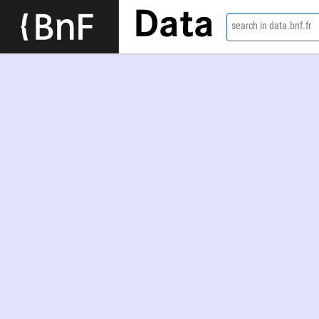
Data
search in data.bnf.fr