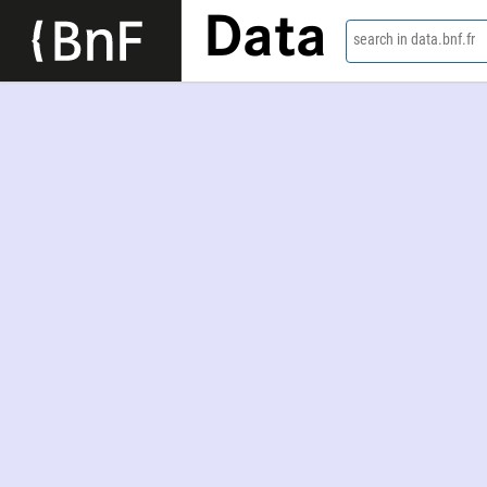
Data
search in data.bnf.fr