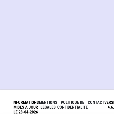
INFORMATIONS
MENTIONS
POLITIQUE DE
CONTACT
VERS
MISES À JOUR
LÉGALES
CONFIDENTIALITÉ
4.6
LE 28-04-2026