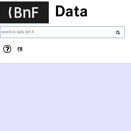
Data
search in data.bnf.fr
FR