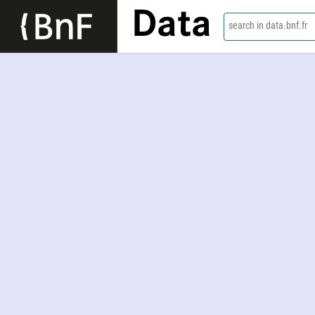
Data
search in data.bnf.fr