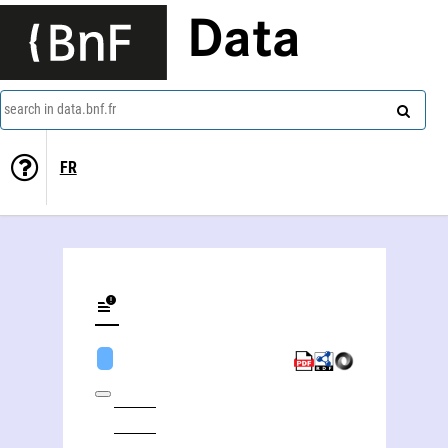
Data
search in data.bnf.fr
FR