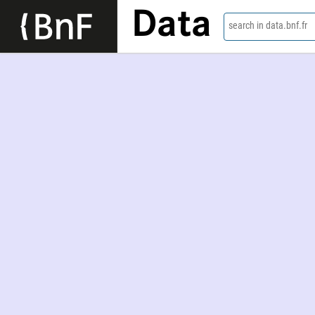
Data
search in data.bnf.fr