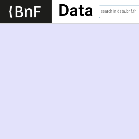
Data
search in data.bnf.fr