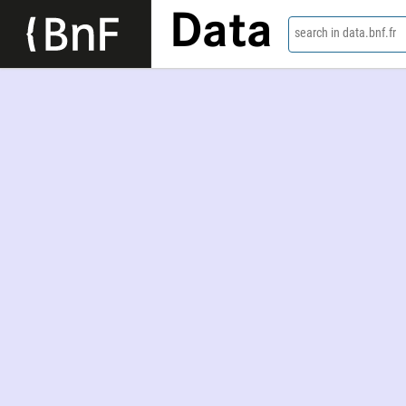
Data
search in data.bnf.fr