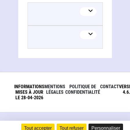
INFORMATIONS
MENTIONS
POLITIQUE DE
CONTACT
VERS
MISES À JOUR
LÉGALES
CONFIDENTIALITÉ
4.6
LE 28-04-2026
Tout accepter
Tout refuser
Personnaliser