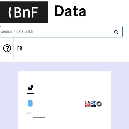
Data
search in data.bnf.fr
FR